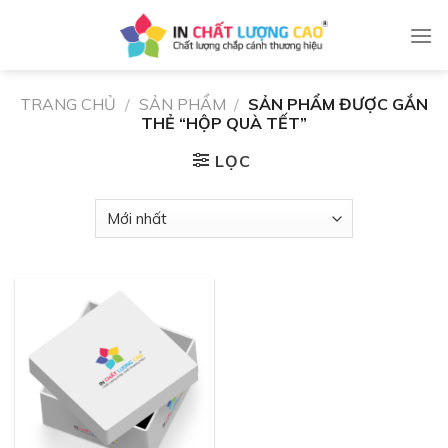
Skip
to
content
TRANG CHỦ
/
SẢN PHẨM
/
SẢN PHẨM ĐƯỢC GẮN
THẺ “HỘP QUÀ TẾT”
LỌC