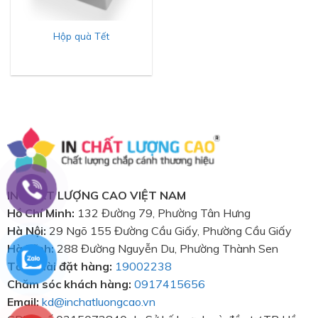
Hộp quà Tết
IN CHẤT LƯỢNG CAO VIỆT NAM
Hồ Chí Minh:
132 Đường 79, Phường Tân Hưng
Hà Nội:
29 Ngõ 155 Đường Cầu Giấy, Phường Cầu Giấy
Hà Tĩnh:
288 Đường Nguyễn Du, Phường Thành Sen
Tổng đài đặt hàng:
19002238
Chăm sóc khách hàng:
0917415656
Email:
kd@inchatluongcao.vn