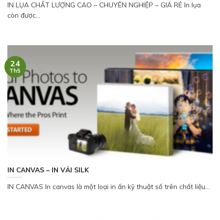
IN LỤA CHẤT LƯỢNG CAO – CHUYÊN NGHIỆP – GIÁ RẺ In lụa
còn được...
24
Th5
IN CANVAS – IN VẢI SILK
IN CANVAS In canvas là một loại in ấn kỹ thuật số trên chất liệu...