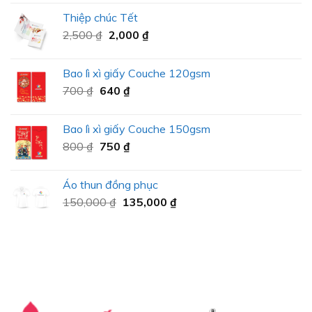
Thiệp chúc Tết
2,500
₫
2,000
₫
Bao lì xì giấy Couche 120gsm
700
₫
640
₫
Bao lì xì giấy Couche 150gsm
800
₫
750
₫
Áo thun đồng phục
150,000
₫
135,000
₫