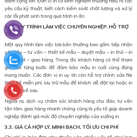
điểm cộng lớn. Đơn vị in có kinh nghiệm thường hiểu rõ các
yêu cầu kỹ thuật, biết cách kiểm soát chất lượng và xử lý
các lỗi phát sinh trong quá trình in ấn.
3.2. QUY TRÌNH LÀM VIỆC CHUYÊN NGHIỆP, HỖ TRỢ
TỐI ĐA
Một quy trình làm việc bài bản thường bao gồm: tiếp nhận
yêu cầu – tư vấn – thiết kế mẫu – duyệt mẫu – in thử – in
hàng loạt – giao hàng. Trong đó, khách hàng có thể tham
gia vào từng bước để đảm bảo mẫu in cuối cùng đúng
mong muốn. Các đơn vị in uy tín còn hỗ trợ chỉnh sửa file
thiết kế miễn phí, lưu trữ mẫu để khách dễ đặt lại hoặc in
bổ sung về sau.
Ngoài ra, dịch vụ chăm sóc khách hàng chu đáo, tư vấn
tận tâm, giao hàng nhanh chóng cũng là yếu tố giúp doanh
nghiệp đánh giá mức độ chuyên nghiệp của xưởng in.
3.3. GIÁ CẢ HỢP LÝ, MINH BẠCH, TỐI ƯU CHI PHÍ